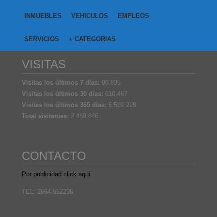
INMUEBLES
VEHICULOS
EMPLEOS
SERVICIOS
+ CATEGORIAS
VISITAS
Visitas los últimos 7 días:
90.835
Visitas los últimos 30 días:
610.467
Visitas los últimos 365 días:
6.502.229
Total visitantes:
2.489.846
CONTACTO
Por publicidad click aquí
TEL: 2664-552296