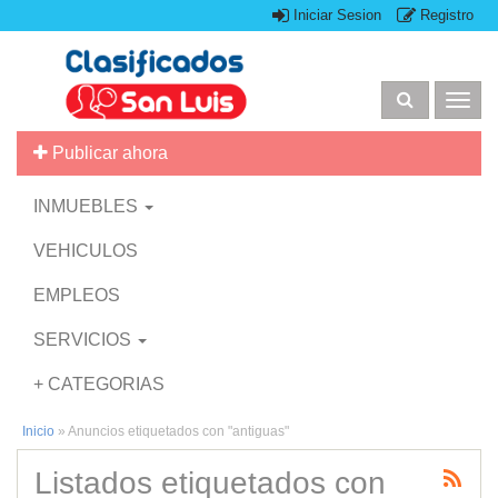
Iniciar Sesion
Registro
Togg
navig
Publicar ahora
INMUEBLES
VEHICULOS
EMPLEOS
SERVICIOS
+ CATEGORIAS
Inicio
»
Anuncios etiquetados con "antiguas"
Listados etiquetados con