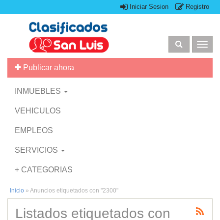
Iniciar Sesion
Registro
Togg
navig
Publicar ahora
INMUEBLES
VEHICULOS
EMPLEOS
SERVICIOS
+ CATEGORIAS
Inicio
»
Anuncios etiquetados con "2300"
Listados etiquetados con