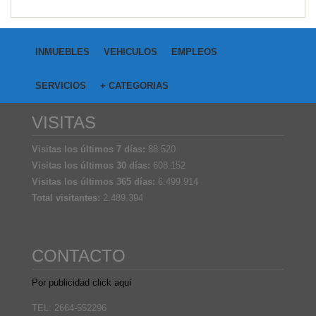
INMUEBLES
VEHICULOS
EMPLEOS
SERVICIOS
+ CATEGORIAS
VISITAS
Visitas los últimos 7 días:
88.520
Visitas los últimos 30 días:
608.152
Visitas los últimos 365 días:
6.499.914
Total visitantes:
2.489.394
CONTACTO
Por publicidad click aquí
TEL: 2664-552296