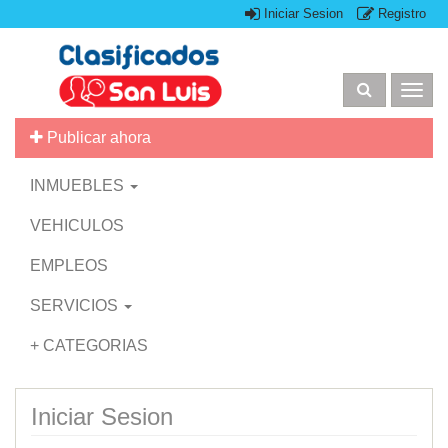
Iniciar Sesion
Registro
Togg
navig
Publicar ahora
INMUEBLES
VEHICULOS
EMPLEOS
SERVICIOS
+ CATEGORIAS
Iniciar Sesion