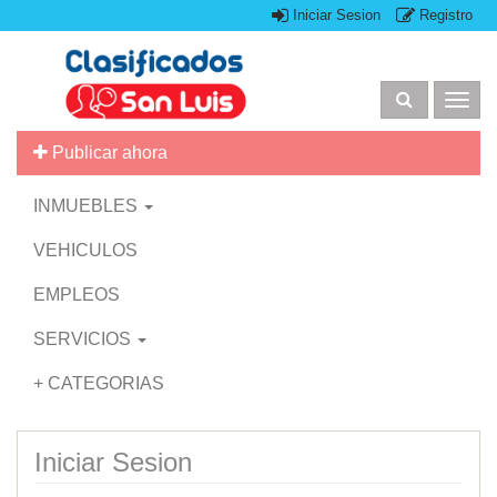
Iniciar Sesion
Registro
Togg
navig
Publicar ahora
INMUEBLES
VEHICULOS
EMPLEOS
SERVICIOS
+ CATEGORIAS
Iniciar Sesion