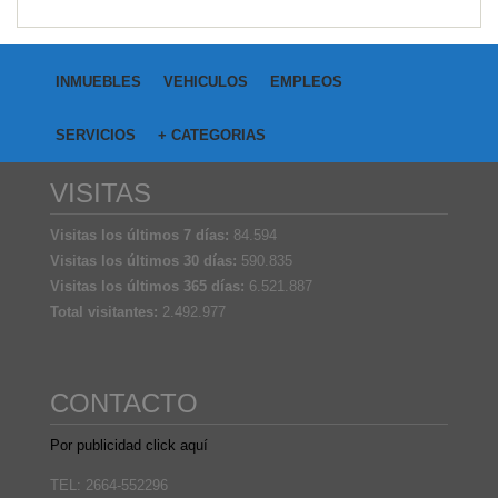
INMUEBLES
VEHICULOS
EMPLEOS
SERVICIOS
+ CATEGORIAS
VISITAS
Visitas los últimos 7 días:
84.594
Visitas los últimos 30 días:
590.835
Visitas los últimos 365 días:
6.521.887
Total visitantes:
2.492.977
CONTACTO
Por publicidad click aquí
TEL: 2664-552296