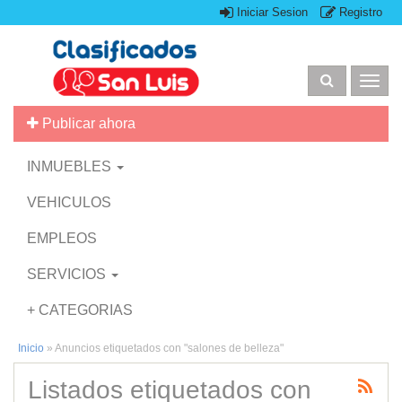
Iniciar Sesion
Registro
Togg
navig
Publicar ahora
INMUEBLES
VEHICULOS
EMPLEOS
SERVICIOS
+ CATEGORIAS
Inicio
»
Anuncios etiquetados con "salones de belleza"
Listados etiquetados con