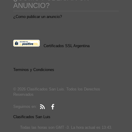
ANUNCIO?
¿Como publicar un anuncio?
Certificados SSL Argentina
Terminos y Condiciones
© 2026 Clasificados San Luis. Todos los Derechos
Reservados
Seguimos en:
Clasificados San Luis
Todas las horas son GMT -3. La hora actual es 13:43.