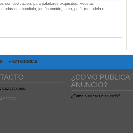
os con dedicación, para paladares exquisitos. Recetas
paradas con bondiola, jamón cocido, lomo, paté, mortadela o
OS
+ CATEGORIAS
TACTO
¿COMO PUBLICA
ANUNCIO?
cidad click aquí
¿Como publicar un anuncio?
4-552296