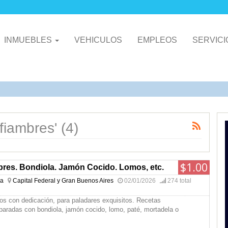
INMUEBLES
VEHICULOS
EMPLEOS
SERVIC
fiambres' (4)
$1.00
bres. Bondiola. Jamón Cocido. Lomos, etc.
na
Capital Federal y Gran Buenos Aires
02/01/2026
274 total
os con dedicación, para paladares exquisitos. Recetas
paradas con bondiola, jamón cocido, lomo, paté, mortadela o