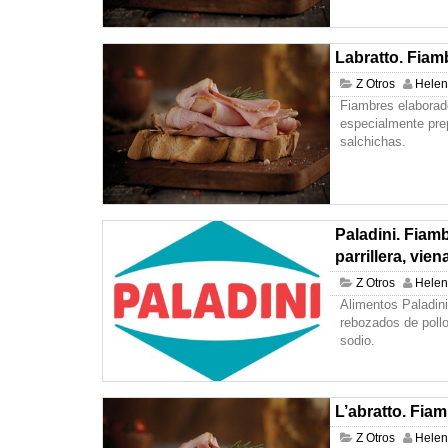
Labratto. Fiam
Z Otros
Hele
Fiambres elaborad
especialmente pre
salchichas.
Paladini. Fiam
parrillera, viena
Z Otros
Hele
Alimentos Paladini
rebozados de pollo
sodio.
L’abratto. Fiam
Z Otros
Hele