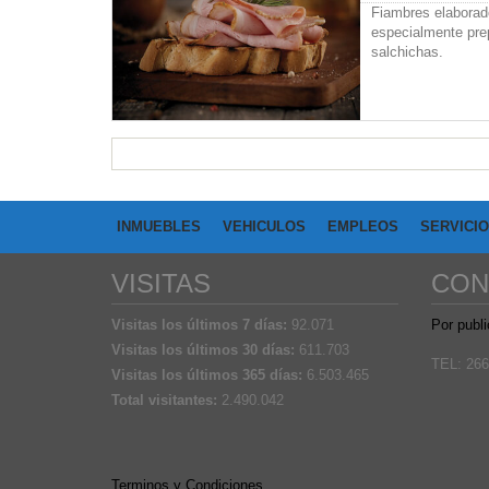
Fiambres elaborad
especialmente pre
salchichas.
INMUEBLES
VEHICULOS
EMPLEOS
SERVICI
VISITAS
CON
Visitas los últimos 7 días:
92.071
Por publi
Visitas los últimos 30 días:
611.703
TEL: 266
Visitas los últimos 365 días:
6.503.465
Total visitantes:
2.490.042
Terminos y Condiciones