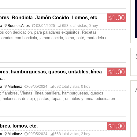
$1.00
bres. Bondiola. Jamón Cocido. Lomos, etc.
na
Buenos Aires
03/04/2025
653 total vistas, 0 hoy
os con dedicación, para paladares exquisitos. Recetas
paradas con bondiola, jamón cocido, lomo, paté, mortadela o
$1.00
bres, hamburguesas, quesos, untables, línea
...
na
Martínez
09/05/2024
692 total vistas, 0 hoy
: fiambres, Vienas, línea parrillera, hamburguesas, quesos,
, milanesas de soja, pastas, tapas , untables y línea reducida en
$1.00
bres, lomos, etc.
na
Martínez
09/05/2024
568 total vistas, 2 hoy