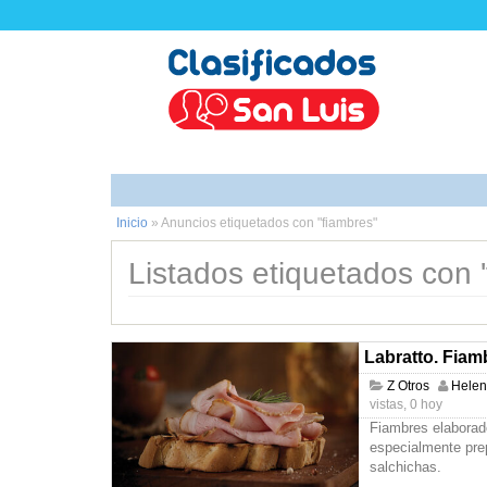
Inicio
»
Anuncios etiquetados con "fiambres"
Listados etiquetados con '
Labratto. Fiam
Z Otros
Hele
vistas, 0 hoy
Fiambres elaborad
especialmente pre
salchichas.