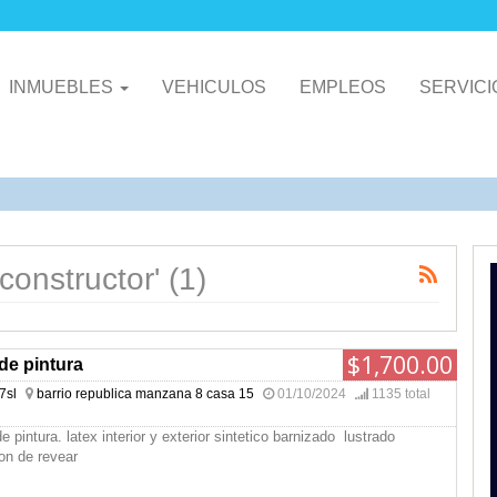
INMUEBLES
VEHICULOS
EMPLEOS
SERVIC
constructor' (1)
$1,700.00
 de pintura
7sl
barrio republica manzana 8 casa 15
01/10/2024
1135 total
de pintura. latex interior y exterior sintetico barnizado lustrado
on de revear