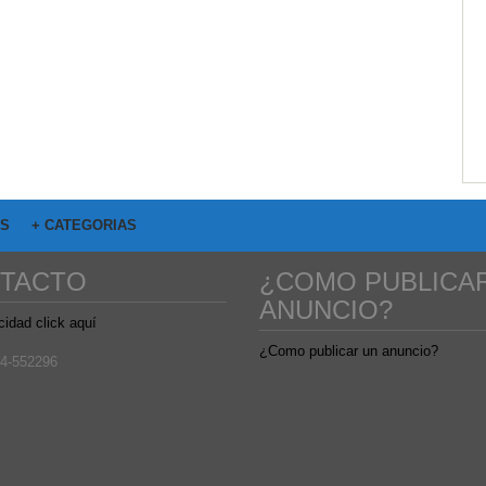
OS
+ CATEGORIAS
TACTO
¿COMO PUBLICA
ANUNCIO?
cidad click aquí
¿Como publicar un anuncio?
4-552296