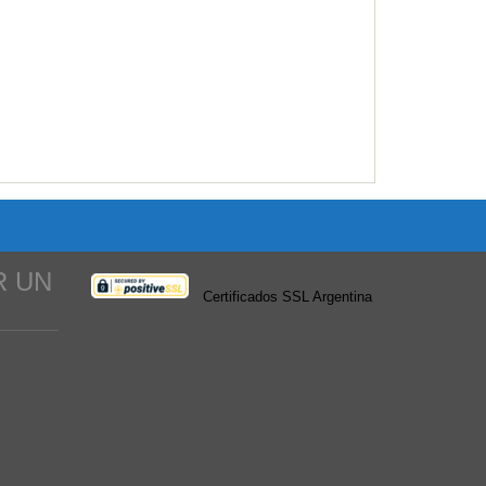
Alquiler duplex 2 dormitor...
Category:
Casas
Price: $850,000.00
R UN
Certificados SSL Argentina