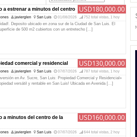
USD180,000.00
 a estrenar a minutos del centro
pones
javierglen
San Luis
01/08/2026
752 total vistas, 1 hoy
dad!. Deposito ubicado en zona sur de la Ciudad de San Luis. El
uperficie de 500 m2 cubiertos con un entretecho
[…]
USD130,000.00
iedad comercial y residencial
pones
javierglen
San Luis
07/07/2026
787 total vistas, 1 hoy
nversión en Av. Sucre, San Luis: Propiedad Comercial y Residencial»
ropiedad versátil y rentable en San Luis! Ubicada en Avenida
[…]
USD160,000.00
 a minutos del centro de la
pones
javierglen
San Luis
07/07/2026
644 total vistas, 2 hoy