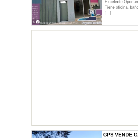
Excelente Oportuni
Tiene oficina, bañ
[…]
4
GPS VENDE GA