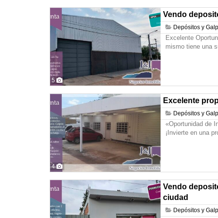
Vendo deposito
Depósitos y Gal
Excelente Oportuni
mismo tiene una s
5
Excelente prop
Depósitos y Gal
«Oportunidad de I
¡Invierte en una p
4
Vendo deposito
ciudad
Depósitos y Gal