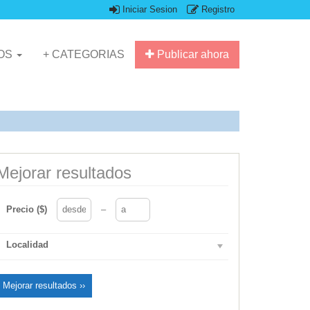
Iniciar Sesion
Registro
IOS
+ CATEGORIAS
Publicar ahora
Mejorar resultados
Precio ($)
–
Localidad
Mejorar resultados ››