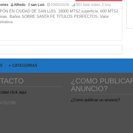
pones
Alfredo
san Luis
20/05/2026
901 total vistas, 2 hoy
N EN CIUDAD DE SAN LUIS. 18000 MTS2 superficie. 600 MTS2
inas. Baños SOBRE SANTA FE TÍTULOS PERFECTOS. Valor
ustrativa
OS
+ CATEGORIAS
TACTO
¿COMO PUBLICA
ANUNCIO?
cidad click aquí
¿Como publicar un anuncio?
4-552296