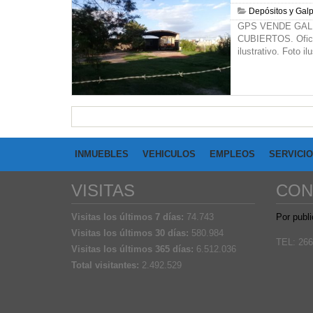
Depósitos y Gal
GPS VENDE GALPÓ
CUBIERTOS. Ofic
ilustrativo. Foto il
INMUEBLES
VEHICULOS
EMPLEOS
SERVICI
VISITAS
CON
Visitas los últimos 7 días:
74.743
Por publi
Visitas los últimos 30 días:
580.984
TEL: 266
Visitas los últimos 365 días:
6.512.036
Total visitantes:
2.492.529