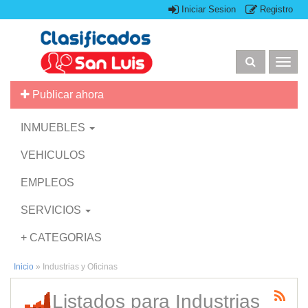
Iniciar Sesion
Registro
Togg
navig
Publicar ahora
INMUEBLES
VEHICULOS
EMPLEOS
SERVICIOS
+ CATEGORIAS
Inicio
»
Industrias y Oficinas
Listados para Industrias