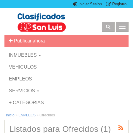
Iniciar Sesion
Registro
Togg
navig
Publicar ahora
INMUEBLES
VEHICULOS
EMPLEOS
SERVICIOS
+ CATEGORIAS
Inicio
»
EMPLEOS
»
Ofrecidos
Listados para Ofrecidos (1)