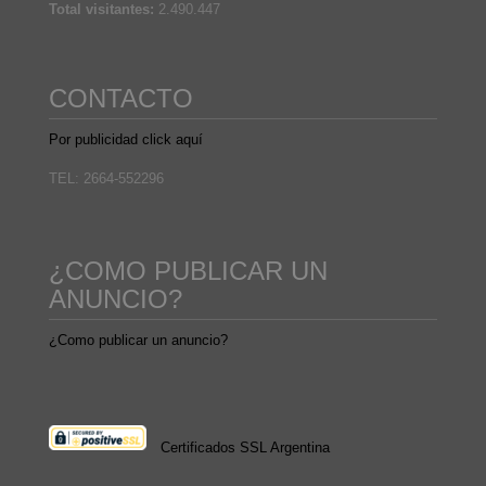
Total visitantes:
2.490.447
CONTACTO
Por publicidad click aquí
TEL: 2664-552296
¿COMO PUBLICAR UN
ANUNCIO?
¿Como publicar un anuncio?
Certificados SSL Argentina