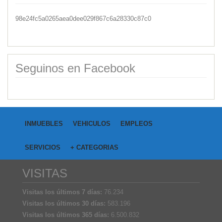
98e24fc5a0265aea0dee029f867c6a28330c87c0
Seguinos en Facebook
INMUEBLES
VEHICULOS
EMPLEOS
SERVICIOS
+ CATEGORIAS
VISITAS
Visitas los últimos 7 días:
76.234
Visitas los últimos 30 días:
583.196
Visitas los últimos 365 días:
6.500.832