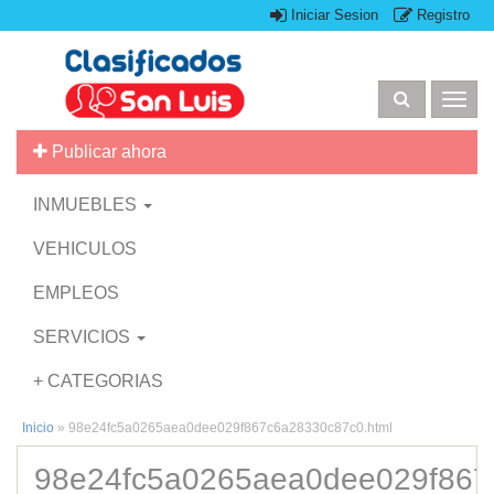
Iniciar Sesion
Registro
Togg
navig
Publicar ahora
INMUEBLES
VEHICULOS
EMPLEOS
SERVICIOS
+ CATEGORIAS
Inicio
»
98e24fc5a0265aea0dee029f867c6a28330c87c0.html
98e24fc5a0265aea0dee029f867