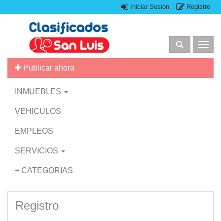
Iniciar Sesion
Registro
Togg
navig
Publicar ahora
INMUEBLES
VEHICULOS
EMPLEOS
SERVICIOS
+ CATEGORIAS
Registro