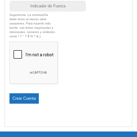
Indicador de Fuerza
Sugerencia: La contraseña
debe tener al menos siete
caracteres. Para hacerlo más
fuerte, use letras mayúsculas y
minúsculas, números y símbolos
como ! ? " ? $ % ^ & ).