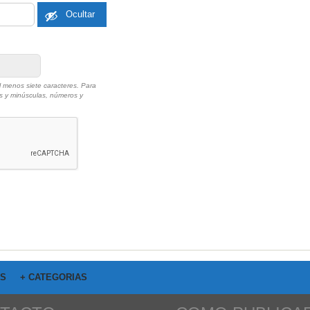
Ocultar
 menos siete caracteres. Para
as y minúsculas, números y
OS
+ CATEGORIAS