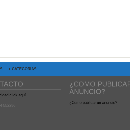
OS
+ CATEGORIAS
TACTO
¿COMO PUBLICA
ANUNCIO?
cidad click aquí
¿Como publicar un anuncio?
4-552296