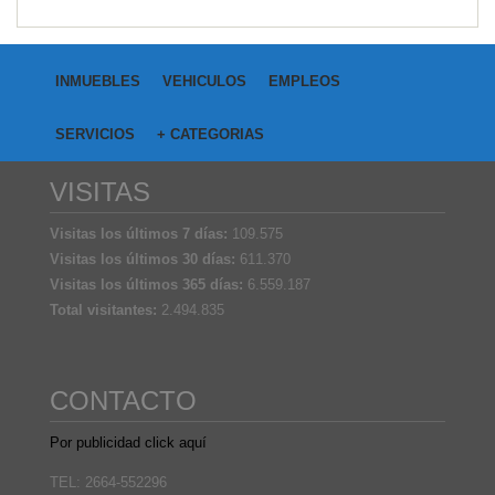
INMUEBLES
VEHICULOS
EMPLEOS
SERVICIOS
+ CATEGORIAS
VISITAS
Visitas los últimos 7 días:
109.575
Visitas los últimos 30 días:
611.370
Visitas los últimos 365 días:
6.559.187
Total visitantes:
2.494.835
CONTACTO
Por publicidad click aquí
TEL: 2664-552296