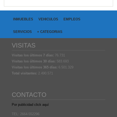
INMUEBLES
VEHICULOS
EMPLEOS
SERVICIOS
+ CATEGORIAS
VISITAS
Visitas los últimos 7 días:
76.731
Visitas los últimos 30 días:
583.693
Visitas los últimos 365 días:
6.501.329
Total visitantes:
2.490.571
CONTACTO
Por publicidad click aquí
TEL: 2664-552296