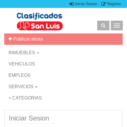
Iniciar Sesion
Registro
Togg
navig
Publicar ahora
INMUEBLES
VEHICULOS
EMPLEOS
SERVICIOS
+ CATEGORIAS
Iniciar Sesion