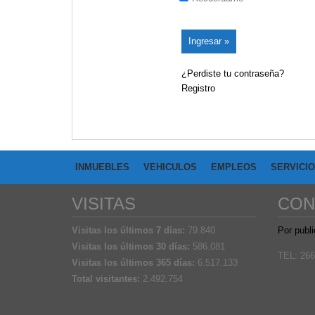
¿Perdiste tu contraseña?
Registro
INMUEBLES
VEHICULOS
EMPLEOS
SERVICI
VISITAS
CON
Visitas los últimos 7 días:
79.840
Por publi
Visitas los últimos 30 días:
586.081
TEL: 266
Visitas los últimos 365 días:
6.517.133
Total visitantes:
2.492.754