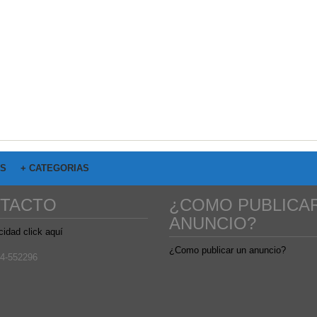
OS
+ CATEGORIAS
TACTO
¿COMO PUBLICA
ANUNCIO?
cidad click aquí
¿Como publicar un anuncio?
4-552296