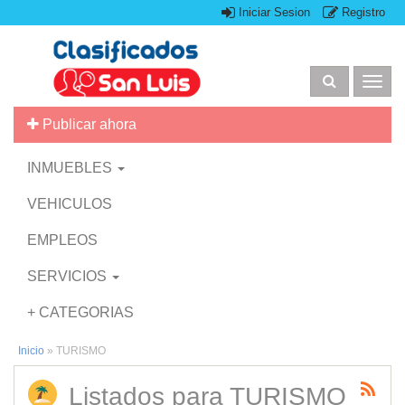
Iniciar Sesion
Registro
Togg
navig
Publicar ahora
INMUEBLES
VEHICULOS
EMPLEOS
SERVICIOS
+ CATEGORIAS
Inicio
»
TURISMO
Listados para TURISMO