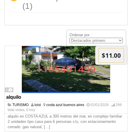
(1)
Ordenar por :
$11.00
4
alquilo
TURISMO
loisi
costa azul buenos aires
02/01/2026
299
total vistas, 0 hoy
alquilo en COSTA AZUL a 300 metros del mar, en complejo familiar
2 unidades tipo casa para 6 personas c/u, con estacionamiento
cerrado .gas natural,
[…]