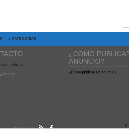
OS
+ CATEGORIAS
TACTO
¿COMO PUBLICA
ANUNCIO?
cidad click aquí
¿Como publicar un anuncio?
4-552296
Cl
Seguimos en: