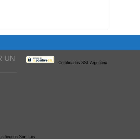
R UN
Certificados SSL Argentina
asificados San Luis