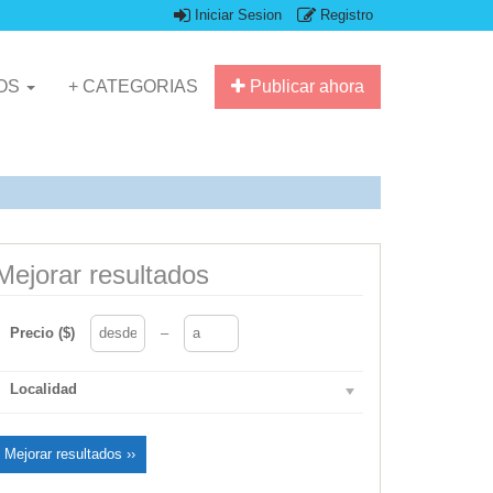
Iniciar Sesion
Registro
IOS
+ CATEGORIAS
Publicar ahora
Mejorar resultados
Precio ($)
–
Localidad
Mejorar resultados ››