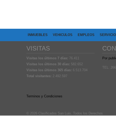
INMUEBLES
VEHICULOS
EMPLEOS
SERVICI
VISITAS
CON
Visitas los últimos 7 días:
76.411
Por publi
Visitas los últimos 30 días:
582.652
TEL: 266
Visitas los últimos 365 días:
6.513.704
Total visitantes:
2.492.597
Terminos y Condiciones
© 2026 Clasificados San Luis. Todos los Derechos