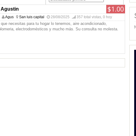
$1.00
 Agustin
Agus
San luis capital
28/08/2025
357 total vistas, 0 hoy
l que necesitas para tu hogar lo tenemos, aire acondicionado,
 plomeria, electrodomésticos y mucho más. Su consulta no molesta.