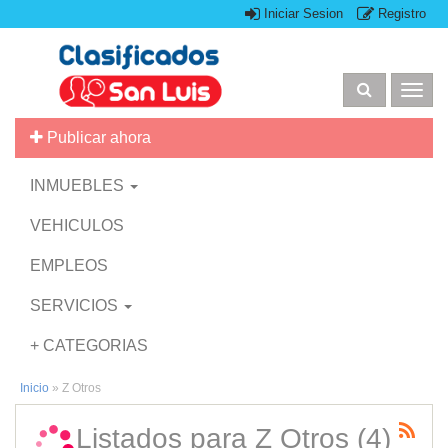
Iniciar Sesion
Registro
Togg
navig
Publicar ahora
INMUEBLES
VEHICULOS
EMPLEOS
SERVICIOS
+ CATEGORIAS
Inicio
»
Z Otros
Listados para Z Otros (4)