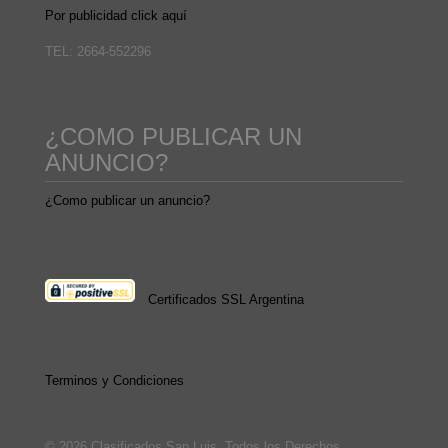
Por publicidad click aquí
TEL: 2664-552296
¿COMO PUBLICAR UN
ANUNCIO?
¿Como publicar un anuncio?
Certificados SSL Argentina
Terminos y Condiciones
© 2026 Clasificados San Luis. Todos los Derechos