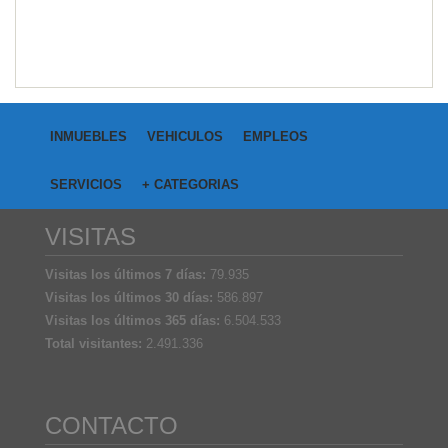
INMUEBLES
VEHICULOS
EMPLEOS
SERVICIOS
+ CATEGORIAS
VISITAS
Visitas los últimos 7 días:
79.935
Visitas los últimos 30 días:
586.897
Visitas los últimos 365 días:
6.504.533
Total visitantes:
2.491.336
CONTACTO