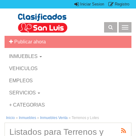
Iniciar Sesion
Registro
Togg
navig
Publicar ahora
INMUEBLES
VEHICULOS
EMPLEOS
SERVICIOS
+ CATEGORIAS
Inicio
»
Inmuebles
»
Inmuebles Venta
»
Terrenos y Lotes
Listados para Terrenos y