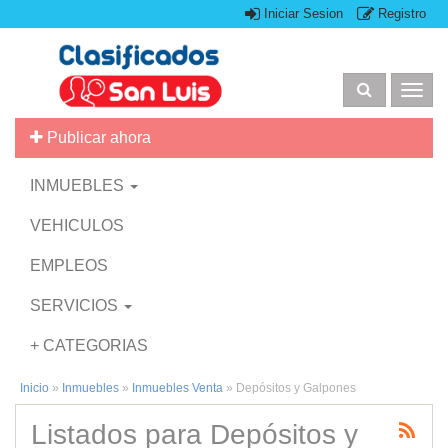
Iniciar Sesion
Registro
Togg
navig
Publicar ahora
INMUEBLES
VEHICULOS
EMPLEOS
SERVICIOS
+ CATEGORIAS
Inicio
»
Inmuebles
»
Inmuebles Venta
»
Depósitos y Galpones
Listados para Depósitos y