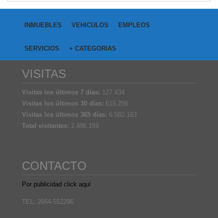
INMUEBLES
VEHICULOS
EMPLEOS
SERVICIOS
+ CATEGORIAS
VISITAS
Visitas los últimos 7 días:
127.434
Visitas los últimos 30 días:
615.256
Visitas los últimos 365 días:
6.582.163
Total visitantes:
2.496.159
CONTACTO
Por publicidad click aquí
TEL: 2664-552296