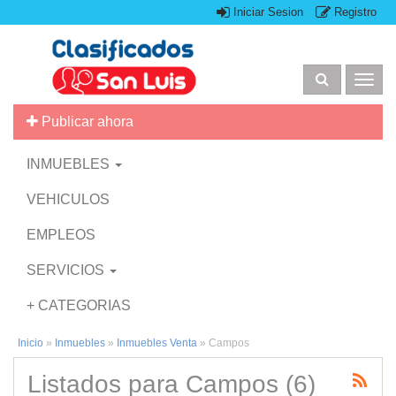
Iniciar Sesion
Registro
Togg
navig
Publicar ahora
INMUEBLES
VEHICULOS
EMPLEOS
SERVICIOS
+ CATEGORIAS
Inicio
»
Inmuebles
»
Inmuebles Venta
»
Campos
Listados para Campos (6)