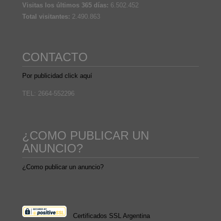
Visitas los últimos 365 días:
6.502.452
Total visitantes:
2.490.863
CONTACTO
Por publicidad click aquí
TEL: 2664-552296
¿COMO PUBLICAR UN
ANUNCIO?
¿Como publicar un anuncio?
Certificados SSL Argentina