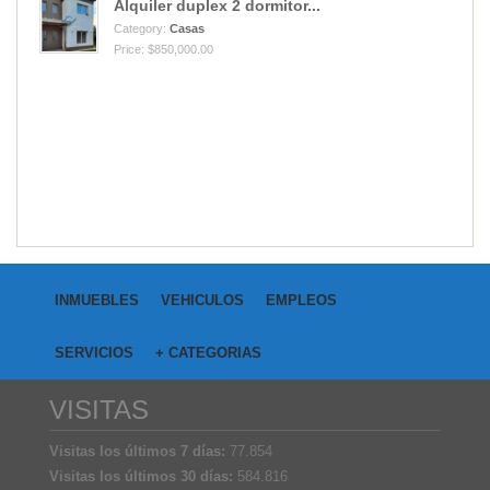
Alquiler duplex 2 dormitor...
Category:
Casas
Price: $850,000.00
INMUEBLES
VEHICULOS
EMPLEOS
SERVICIOS
+ CATEGORIAS
VISITAS
Visitas los últimos 7 días:
77.854
Visitas los últimos 30 días:
584.816