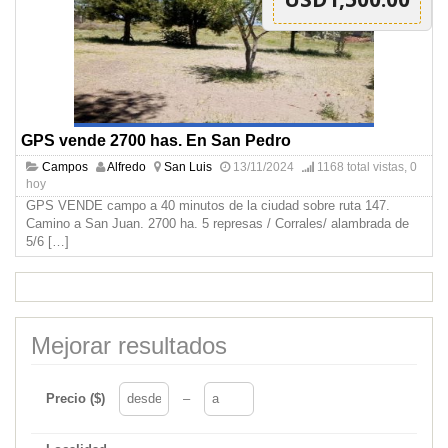
GPS vende 2700 has. En San Pedro
Campos
Alfredo
San Luis
13/11/2024
1168 total vistas, 0
hoy
GPS VENDE campo a 40 minutos de la ciudad sobre ruta 147.
Camino a San Juan. 2700 ha. 5 represas / Corrales/ alambrada de
5/6
[…]
Mejorar resultados
Precio ($)
–