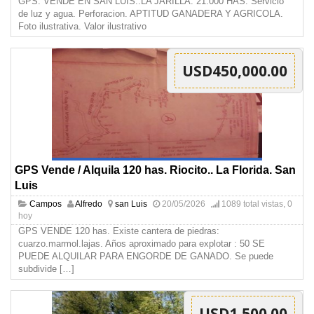
GPS. VENDE EN SAN LUIS..LA JARILLA. 21.000 HAS. Servicio
de luz y agua. Perforacion. APTITUD GANADERA Y AGRICOLA.
Foto ilustrativa. Valor ilustrativo
USD450,000.00
GPS Vende / Alquila 120 has. Riocito.. La Florida. San
Luis
Campos
Alfredo
san Luis
20/05/2026
1089 total vistas, 0
hoy
GPS VENDE 120 has. Existe cantera de piedras:
cuarzo.marmol.lajas. Años aproximado para explotar : 50 SE
PUEDE ALQUILAR PARA ENGORDE DE GANADO. Se puede
subdivide
[…]
USD1,500.00