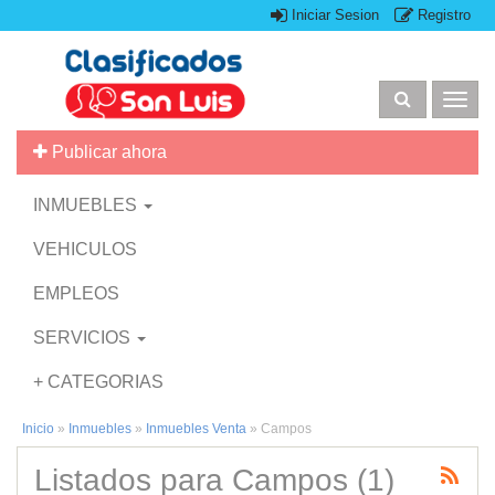
Iniciar Sesion
Registro
Togg
navig
Publicar ahora
INMUEBLES
VEHICULOS
EMPLEOS
SERVICIOS
+ CATEGORIAS
Inicio
»
Inmuebles
»
Inmuebles Venta
»
Campos
Listados para Campos (1)