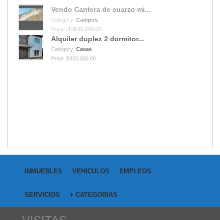
Vendo Cantera de cuarzo mi...
Category:
Campos
Price: USD40,000.00
Alquiler duplex 2 dormitor...
Category:
Casas
Price: $850,000.00
INMUEBLES
VEHICULOS
EMPLEOS
SERVICIOS
+ CATEGORIAS