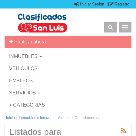
Iniciar Sesion
Registro
Togg
navig
Publicar ahora
INMUEBLES
VEHICULOS
EMPLEOS
SERVICIOS
+ CATEGORIAS
Inicio
»
Inmuebles
»
Inmuebles Alquiler
»
Departamentos
Listados para