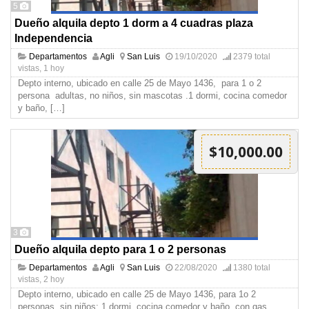
5
Dueño alquila depto 1 dorm a 4 cuadras plaza
Independencia
Departamentos
Agli
San Luis
19/10/2020
2379 total
vistas, 1 hoy
Depto interno, ubicado en calle 25 de Mayo 1436, para 1 o 2
persona adultas, no niños, sin mascotas .1 dormi, cocina comedor
y baño,
[…]
$10,000.00
3
Dueño alquila depto para 1 o 2 personas
Departamentos
Agli
San Luis
22/08/2020
1380 total
vistas, 2 hoy
Depto interno, ubicado en calle 25 de Mayo 1436, para 1o 2
personas, sin niños; 1 dormi, cocina comedor y baño ,con gas