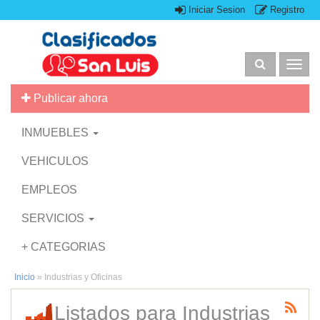
Iniciar Sesion
Registro
Togg
navig
Publicar ahora
INMUEBLES
VEHICULOS
EMPLEOS
SERVICIOS
+ CATEGORIAS
Inicio
»
Industrias y Oficinas
Listados para Industrias