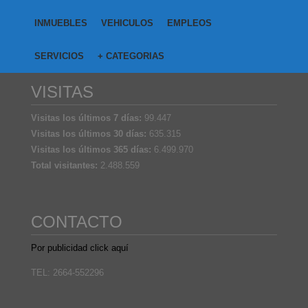
INMUEBLES
VEHICULOS
EMPLEOS
SERVICIOS
+ CATEGORIAS
VISITAS
Visitas los últimos 7 días:
99.447
Visitas los últimos 30 días:
635.315
Visitas los últimos 365 días:
6.499.970
Total visitantes:
2.488.559
CONTACTO
Por publicidad click aquí
TEL: 2664-552296