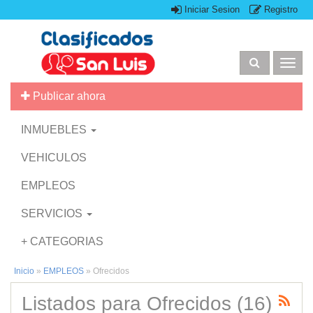
Iniciar Sesion
Registro
Togg
navig
Publicar ahora
INMUEBLES
VEHICULOS
EMPLEOS
SERVICIOS
+ CATEGORIAS
Inicio
»
EMPLEOS
»
Ofrecidos
Listados para Ofrecidos (16)