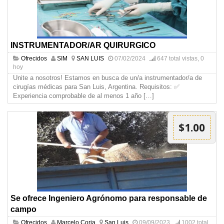
INSTRUMENTADOR/AR QUIRURGICO
Ofrecidos
SIM
SAN LUIS
07/02/2024
647 total vistas, 0
hoy
Unite a nosotros! Estamos en busca de un/a instrumentador/a de
cirugías médicas para San Luis, Argentina. Requisitos: ✅
Experiencia comprobable de al menos 1 año
[…]
$1.00
Se ofrece Ingeniero Agrónomo para responsable de
campo
Ofrecidos
Marcelo Coria
San Luis
09/09/2023
1002 total