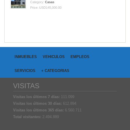
Category:
Casas
Price: USD145,000.00
INMUEBLES
VEHICULOS
EMPLEOS
SERVICIOS
+ CATEGORIAS
VISITAS
Visitas los últimos 7 días:
111.099
Visitas los últimos 30 días:
612.894
Visitas los últimos 365 días:
6.560.711
Total visitantes:
2.494.889