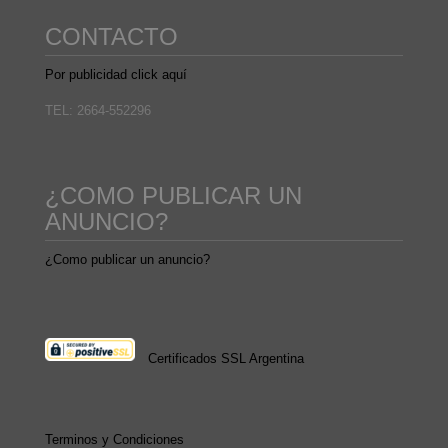
CONTACTO
Por publicidad click aquí
TEL: 2664-552296
¿COMO PUBLICAR UN
ANUNCIO?
¿Como publicar un anuncio?
Certificados SSL Argentina
Terminos y Condiciones