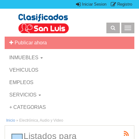
Iniciar Sesion
Registro
Togg
navig
Publicar ahora
INMUEBLES
VEHICULOS
EMPLEOS
SERVICIOS
+ CATEGORIAS
Inicio
»
Electrónica, Audio y Video
Listados para