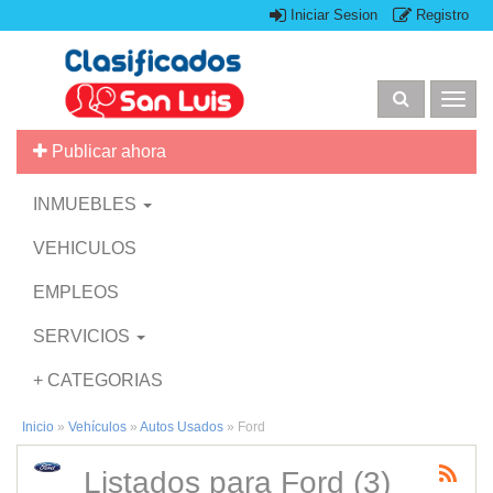
Iniciar Sesion
Registro
Togg
navig
Publicar ahora
INMUEBLES
VEHICULOS
EMPLEOS
SERVICIOS
+ CATEGORIAS
Inicio
»
Vehículos
»
Autos Usados
»
Ford
Listados para Ford (3)