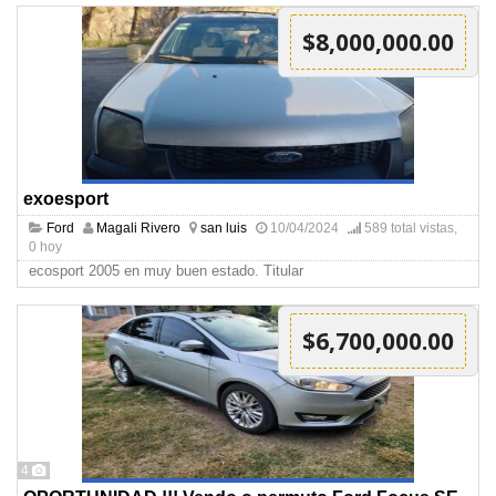
$8,000,000.00
exoesport
Ford
Magali Rivero
san luis
10/04/2024
589 total vistas,
0 hoy
ecosport 2005 en muy buen estado. Titular
$6,700,000.00
4