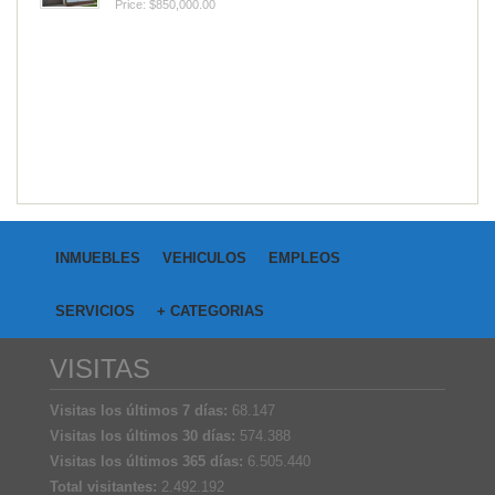
Price: $850,000.00
INMUEBLES
VEHICULOS
EMPLEOS
SERVICIOS
+ CATEGORIAS
VISITAS
Visitas los últimos 7 días:
68.147
Visitas los últimos 30 días:
574.388
Visitas los últimos 365 días:
6.505.440
Total visitantes:
2.492.192