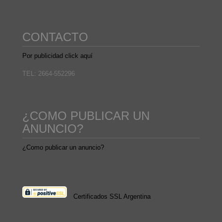
CONTACTO
Por publicidad click aquí
TEL: 2664-552296
¿COMO PUBLICAR UN
ANUNCIO?
¿Como publicar un anuncio?
Certificados SSL Argentina