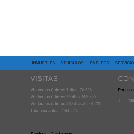
INMUEBLES
VEHICULOS
EMPLEOS
SERVICI
VISITAS
CON
Visitas los últimos 7 días:
76.628
Por publi
Visitas los últimos 30 días:
583.590
TEL: 266
Visitas los últimos 365 días:
6.501.226
Total visitantes:
2.490.546
Terminos y Condiciones