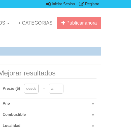
Iniciar Sesion
Registro
IOS
+ CATEGORIAS
Publicar ahora
Mejorar resultados
Precio ($)
–
Año
Combustible
Localidad