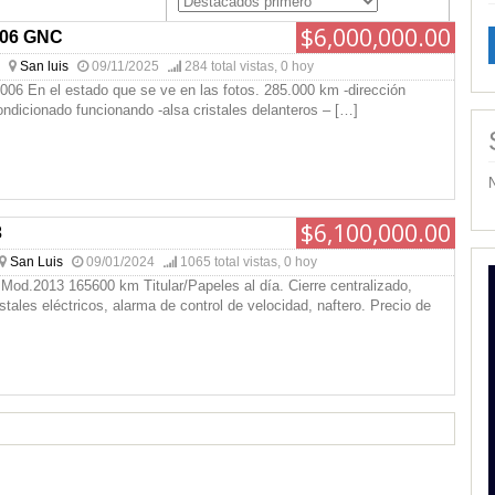
$6,000,000.00
2006 GNC
San luis
09/11/2025
284 total vistas, 0 hoy
2006 En el estado que se ve en las fotos. 285.000 km -dirección
condicionado funcionando -alsa cristales delanteros –
[…]
$6,100,000.00
3
San Luis
09/01/2024
1065 total vistas, 0 hoy
 Mod.2013 165600 km Titular/Papeles al día. Cierre centralizado,
stales eléctricos, alarma de control de velocidad, naftero. Precio de