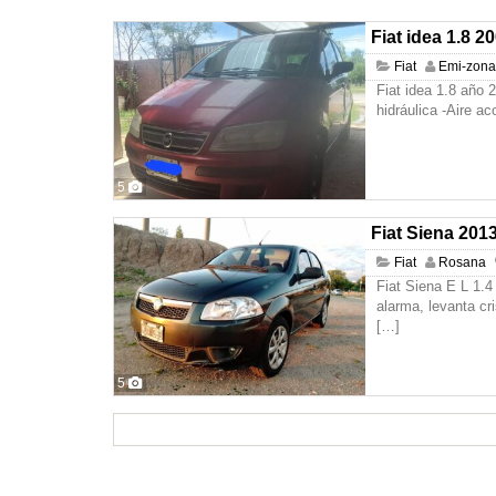
Fiat idea 1.8 
Fiat
Emi-zona
Fiat idea 1.8 año 
hidráulica -Aire a
5
Fiat Siena 201
Fiat
Rosana
Fiat Siena E L 1.4
alarma, levanta cri
[…]
5