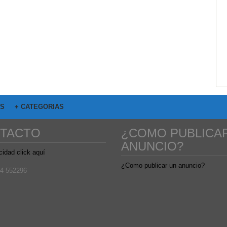
OS
+ CATEGORIAS
TACTO
¿COMO PUBLICA
ANUNCIO?
cidad click aquí
¿Como publicar un anuncio?
4-552296